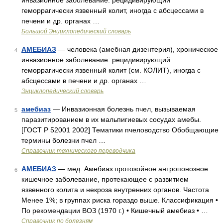
инвазионное заболевание: рецидивирующий
геморрагически язвенный колит, иногда с абсцессами в
печени и др. органах …
Большой Энциклопедический словарь
АМЕБИАЗ
— человека (амебная дизентерия), хроническое
4
инвазионное заболевание: рецидивирующий
геморрагически язвенный колит (см. КОЛИТ), иногда с
абсцессами в печени и др. органах …
Энциклопедический словарь
амебиаз
— Инвазионная болезнь пчел, вызываемая
5
паразитированием в их мальпигиевых сосудах амебы.
[ГОСТ Р 52001 2002] Тематики пчеловодство Обобщающие
термины болезни пчел …
Справочник технического переводчика
АМЕБИАЗ
— мед. Амебиаз протозойное антропонозное
6
кишечное заболевание, протекающее с развитием
язвенного колита и некроза внутренних органов. Частота
Менее 1%; в группах риска гораздо выше. Классификация •
По рекомендации ВОЗ (1970 г.) • Кишечный амебиаз • …
Справочник по болезням