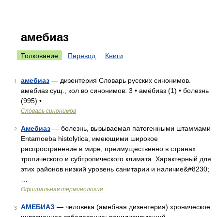
амебиаз
Толкование
Перевод
Книги
амебиаз
— дизентерия Словарь русских синонимов.
1
амебиаз сущ., кол во синонимов: 3 • амёбиаз (1) • болезнь
(995) • …
Словарь синонимов
Амебиаз
— болезнь, вызываемая патогенными штаммами
2
Entamoeba histolytica, имеющими широкое
распространение в мире, преимущественно в странах
тропического и субтропического климата. Характерный для
этих районов низкий уровень санитарии и наличие&#8230;
…
Официальная терминология
АМЕБИАЗ
— человека (амебная дизентерия) хроническое
3