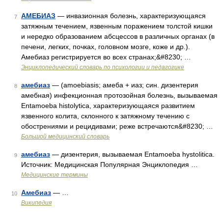
АМЕБИАЗ
— инвазионная болезнь, характеризующаяся
7
затяжным течением, язвенным поражением толстой кишки
и нередко образованием абсцессов в различных органах (в
печени, легких, почках, головном мозге, коже и др.).
Амебиаз регистрируется во всех странах;&#8230; …
Энциклопедический словарь по психологии и педагогике
амебиаз
— (amoebiasis; амеба + иаз; син. дизентерия
8
амебная) инфекционная протозойная болезнь, вызываемая
Entamoeba histolytica, характеризующаяся развитием
язвенного колита, склонного к затяжному течению с
обострениями и рецидивами; реже встречаются&#8230; …
Большой медицинский словарь
амебиаз
— дизентерия, вызываемая Entamoeba hystolitica.
9
Источник: Медицинская Популярная Энциклопедия …
Медицинские термины
Амебиаз
— …
10
Википедия